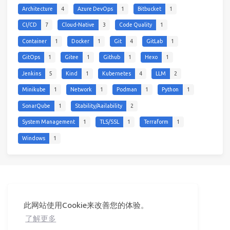
Architecture
4
Azure DevOps
1
Bitbucket
1
CI/CD
7
Cloud-Native
3
Code Quality
1
Container
1
Docker
1
Git
4
GitLab
1
GitOps
1
Gitee
1
Github
1
Hexo
1
Jenkins
5
Kind
1
Kubernetes
4
LLM
2
Minikube
1
Network
1
Podman
1
Python
1
SonarQube
1
Stability/Aailability
2
System Management
1
TLS/SSL
1
Terraform
1
Windows
1
此网站使用Cookie来改善您的体验。
© 2026 守希
Powered by
Hexo
&
Icarus
共
21872
个访客
了解更多