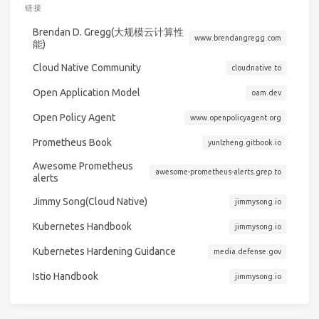
链接
Brendan D. Gregg(大规模云计算性
www.brendangregg.com
能)
Cloud Native Community
cloudnative.to
Open Application Model
oam.dev
Open Policy Agent
www.openpolicyagent.org
Prometheus Book
yunlzheng.gitbook.io
Awesome Prometheus
awesome-prometheus-alerts.grep.to
alerts
Jimmy Song(Cloud Native)
jimmysong.io
Kubernetes Handbook
jimmysong.io
Kubernetes Hardening Guidance
media.defense.gov
Istio Handbook
jimmysong.io