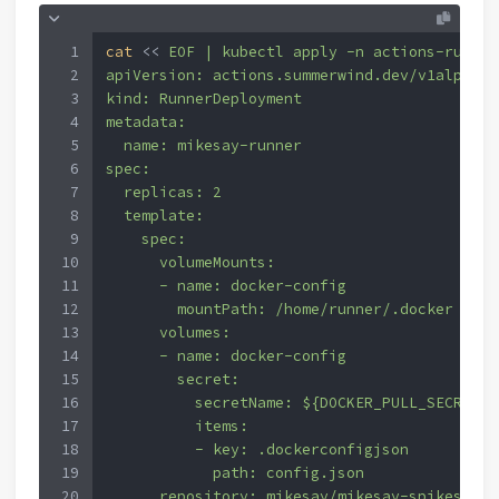
1
cat
 << 
EOF | kubectl apply -n actions-runner
2
apiVersion: actions.summerwind.dev/v1alpha1
3
kind: RunnerDeployment
4
metadata:
5
  name: mikesay-runner
6
spec:
7
  replicas: 2
8
  template:
9
    spec:
10
      volumeMounts:
11
      - name: docker-config
12
        mountPath: /home/runner/.docker
13
      volumes:
14
      - name: docker-config
15
        secret:
16
          secretName: ${DOCKER_PULL_SECRET}
17
          items:
18
          - key: .dockerconfigjson
19
            path: config.json
20
      repository: mikesay/mikesay-spikes