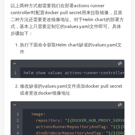
以上两种方式都需要我们在部署actions runner
controller时配置docker pull secret用来拉取镜像，且第
二种方法还需要更改镜像地址。对于Helm chart的部署方
式，基本上只需要定制它的values.yaml文件即可。具体
步骤如下：
执行下面命令获取Helm chart缺省的values.yaml文
件
1
helm show values actions-runner-controller/act
修改缺省的values.yaml文件添加docker pull secret
或者更改docker镜像地址
1
image:
2
repository:
"${DOCKER_HUB_PROXY_SERVER}/s
3
actionsRunnerRepositoryAndTag:
"${${DOCKE
4
dindSidecarRepositoryAndTag:
"${${DOCKER_