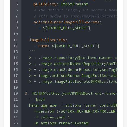
5
pullPolicy:
IfNotPresent
6
# The default image-pull secrets name for
7
# It's added to spec.ImagePullSecrets of 
8
actionsRunnerImagePullSecrets:
9
-
${DOCKER_PULL_SECRET}
10
11
imagePullSecrets:
12
-
name:
${DOCKER_PULL_SECRET}
13
```
14
>
+
.image.repository是actions-runner-con
15
>
+
.image.actionsRunnerRepositoryAndTag是
16
>
+
.image.dindSidecarRepositoryAndTag是doc
17
>
+
image.actionsRunnerImagePullSecrets是拉
18
>
+
.image.imagePullSecrets是拉取actions-r
19
20
3
.
用定制的values.yaml文件安装actions-runner-con
21
```bash
22
helm
upgrade
-i
actions-runner-controller
a
23
--version
${ACTION_RUNNER_CONTROLLER_VERS
24
-f
values.yaml
\
25
-n
actions-runner-system