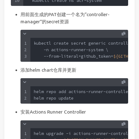
10
  kubectl create ns acr-system
用前面生成的PAT创建一个名为“controller-
manager”的secret资源
1
kubectl create secret generic controller-m
2
    -n actions-runner-system \
3
    --from-literal=github_token=
${GITHUB_T
添加helm chart仓库并更新
1
helm repo add actions-runner-controller  h
2
helm repo update
安装Actions Runner Controller
1
helm upgrade -i actions-runner-controller 