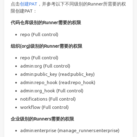
点击
创建PAT
，并参考以下不同级别的Runner所需要的权
限创建PAT：
代码仓库级别的Runner需要的权限
repo (Full control)
组织(org)级别的Runner需要的权限
repo (Full control)
admin:org (Full control)
admin:public_key (read:public_key)
admin:repo_hook (read:repo_hook)
admin:org_hook (Full control)
notifications (Full control)
workflow (Full control)
企业级别的Runners需要的权限
admin:enterprise (manage_runners:enterprise)