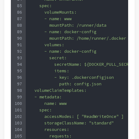
85
    spec:
86
      volumeMounts:
87
      - name: www
88
        mountPath: /runner/data
89
      - name: docker-config
90
        mountPath: /home/runner/.docker
91
      volumes:
92
      - name: docker-config
93
        secret:
94
          secretName: ${DOCKER_PULL_SECRET}
95
          items:
96
          - key: .dockerconfigjson
97
            path: config.json
98
  volumeClaimTemplates:
99
  - metadata:
100
      name: www
101
    spec:
102
      accessModes: [ "ReadWriteOnce" ]
103
      storageClassName: "standard"
104
      resources:
105
        requests: