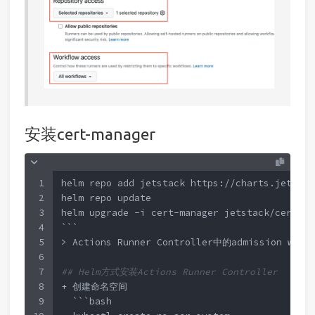
安装cert-manager
1
helm repo add jetstack https://charts.jetstac
2
helm repo update
3
helm upgrade -i cert-manager jetstack/cert-ma
4
```  
5
> Actions Runner Controller中的admission 
6
7
## Helm方式安装Actions Runner Controller
8
+ 创建命名空间
9
  ```bash