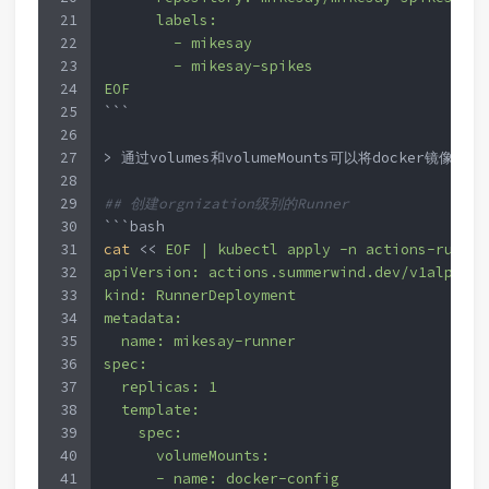
21
      labels:
22
        - mikesay
23
        - mikesay-spikes
24
EOF
25
```  
26
27
> 通过volumes和volumeMounts可以将docker
28
29
## 创建orgnization级别的Runner
30
```bash
31
cat
 << 
EOF | kubectl apply -n actions-runner
32
apiVersion: actions.summerwind.dev/v1alpha1
33
kind: RunnerDeployment
34
metadata:
35
  name: mikesay-runner
36
spec:
37
  replicas: 1
38
  template:
39
    spec:
40
      volumeMounts:
41
      - name: docker-config