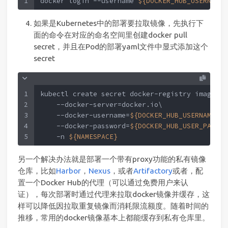
1
docker login --username 
${DOCKER_HUB_USERNAME}
如果是Kubernetes中的部署要拉取镜像，先执行下
面的命令在对应的命名空间里创建docker pull
secret，并且在Pod的部署yaml文件中显式添加这个
secret
1
kubectl create secret docker-registry image-pu
2
    --docker-server=docker.io\
3
    --docker-username=
${DOCKER_HUB_USERNAME}
 \
4
    --docker-password=
${DOCKER_HUB_USER_PAT}
 \
5
    -n 
${NAMESPACE}
另一个解决办法就是部署一个带有proxy功能的私有镜像
仓库，比如
Harbor
，
Nexus
，或者
Artifactory
或者，配
置一个Docker Hub的代理（可以通过免费用户来认
证），每次部署时通过代理来拉取docker镜像并缓存，这
样可以降低因拉取重复镜像而消耗限流额度。随着时间的
推移，常用的docker镜像基本上都能缓存到私有仓库里。