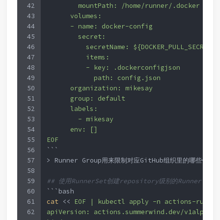
42
        mountPath: /home/runner/.docker
43
      volumes:
44
      - name: docker-config
45
        secret:
46
          secretName: ${DOCKER_PULL_SECRET}
47
          items:
48
          - key: .dockerconfigjson
49
            path: config.json
50
      organization: mikesay
51
      group: default
52
      labels:
53
        - mikesay
54
      env: []
55
EOF
56
```  
57
> Runner Group用来限制对应GitHub组织里的哪些代
58
59
## 使用RunnerSet创建repository级别的Runner
60
```bash
61
cat
 << 
EOF | kubectl apply -n actions-runner
62
apiVersion: actions.summerwind.dev/v1alpha1