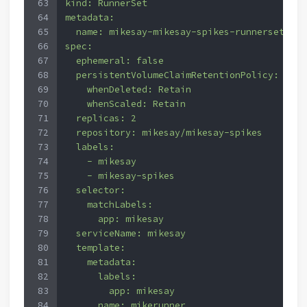
63
kind: RunnerSet
64
metadata:
65
  name: mikesay-mikesay-spikes-runnerset
66
spec:
67
  ephemeral: false
68
  persistentVolumeClaimRetentionPolicy:
69
    whenDeleted: Retain
70
    whenScaled: Retain
71
  replicas: 2
72
  repository: mikesay/mikesay-spikes
73
  labels:
74
    - mikesay
75
    - mikesay-spikes
76
  selector:
77
    matchLabels:
78
      app: mikesay
79
  serviceName: mikesay
80
  template:
81
    metadata:
82
      labels:
83
        app: mikesay
84
      name: mikerunner